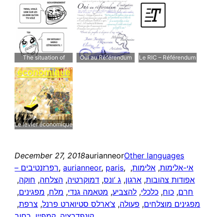
there…
une arme qui tue la
violence
The situation of
Oui au Référendum
Le RIC – Référendum
yellow vests today
d’initiative populaire
d’initiative citoyenne
Le levier économique
December 27, 2018
aurianneor
Other languages
אי-אלימות
, 
אלימות
, 
, 
paris
, 
aurianneor
, 
– רפרזנטיבים
אפודות צהובות
, 
ארגון
, 
ג ‘ונס
, 
דמוקרטיה
, 
הצלחה
, 
חוקה
, 
חרם
, 
כוח
, 
כלכלי
, 
להצביע
, 
מטאמה גנדי
, 
מלח
, 
מפגינים
, 
מפגינים מוצלחים
, 
פעולה
, 
צ’ארלס סטיוארט פרנל
, 
צרפת
, 
קונפדרציה
, 
קמפיין
, 
רחוב