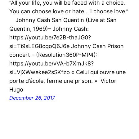
“All your life, you will be faced with a choice.
You can choose love or hate… I choose love.”
Johnny Cash San Quentin (Live at San
Quentin, 1969)– Johnny Cash:
https://youtu.be/7e2B-thaJG0?
si=Ti9sLEG8cgoQ6J6e Johnny Cash Prison
concert – (Resolution360P-MP4):
https://youtu.be/vVA-b7XmJk8?
si=VjXWwekee2sSKfzp « Celui qui ouvre une
porte d’école, ferme une prison. » Victor
Hugo
December 26, 2017