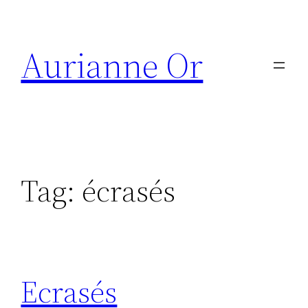
Skip
to
Aurianne Or
content
Tag:
écrasés
Ecrasés