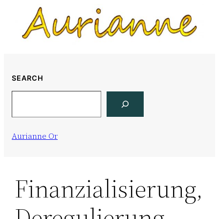
Skip
to
content
SEARCH
Search
Aurianne Or
Finanzialisierung,
Deregulierung