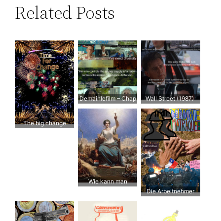
Related Posts
Demainlefilm – Chap
Wall Street (1987)
3: L’Economie
The big change
Wie kann man
Die Arbeitnehmer
Vertrauen
zurückgewinnen?