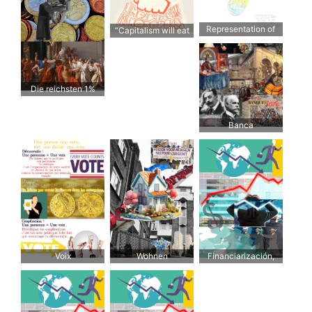
Representation of
“Capitalism will eat
capitalism trying to
democracy; unless
take all the resources
we speak up”
and trying to make
workers live nothing
Die reichsten 1%
but work
führen Krieg gegen
den Rest der Welt
Banca
Voix
Wohnen
Financiarización,
desregulación y
titulización