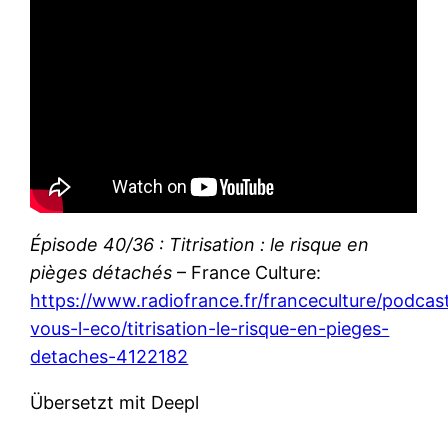
Épisode 40/36 : Titrisation : le risque en
pièges détachés
– France Culture:
https://www.radiofrance.fr/franceculture/podcas
vous-l-eco/titrisation-le-risque-en-pieges-
detaches-4122182
Übersetzt mit Deepl