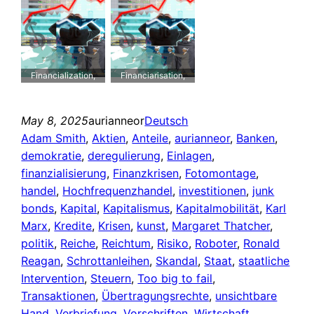
Financialization,
Financiarisation,
deregulation and
dérégulation et
securitization
titrisation
transactions
May 8, 2025
aurianneor
Deutsch
Adam Smith
, 
Aktien
, 
Anteile
, 
aurianneor
, 
Banken
, 
demokratie
, 
deregulierung
, 
Einlagen
, 
finanzialisierung
, 
Finanzkrisen
, 
Fotomontage
, 
handel
, 
Hochfrequenzhandel
, 
investitionen
, 
junk
bonds
, 
Kapital
, 
Kapitalismus
, 
Kapitalmobilität
, 
Karl
Marx
, 
Kredite
, 
Krisen
, 
kunst
, 
Margaret Thatcher
, 
politik
, 
Reiche
, 
Reichtum
, 
Risiko
, 
Roboter
, 
Ronald
Reagan
, 
Schrottanleihen
, 
Skandal
, 
Staat
, 
staatliche
Intervention
, 
Steuern
, 
Too big to fail
, 
Transaktionen
, 
Übertragungsrechte
, 
unsichtbare
Hand
, 
Verbriefung
, 
Vorschriften
, 
Wirtschaft
, 