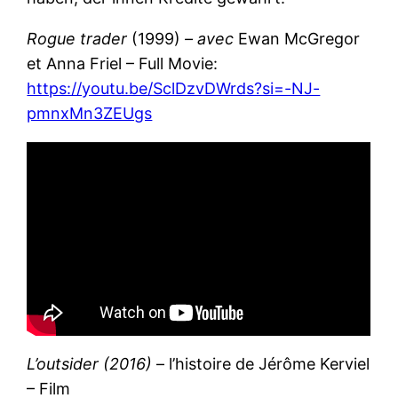
Rogue trader
(1999)
– avec
Ewan McGregor
et Anna Friel – Full Movie:
https://youtu.be/SclDzvDWrds?si=-NJ-
pmnxMn3ZEUgs
L’outsider (2016)
– l’histoire de Jérôme Kerviel
– Film