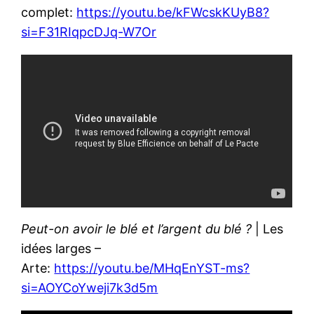
complet:
https://youtu.be/kFWcskKUyB8?
si=F31RIqpcDJq-W7Or
Peut-on avoir le blé et l’argent du blé ?
| Les
idées larges –
Arte:
https://youtu.be/MHqEnYST-ms?
si=AOYCoYweji7k3d5m