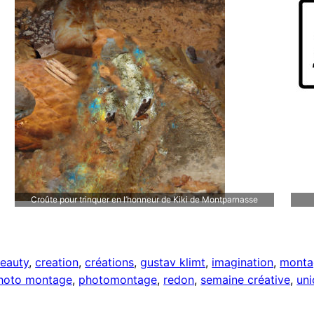
Croûte pour trinquer en l’honneur de Kiki de Montparnasse
eauty
, 
creation
, 
créations
, 
gustav klimt
, 
imagination
, 
monta
hoto montage
, 
photomontage
, 
redon
, 
semaine créative
, 
uni