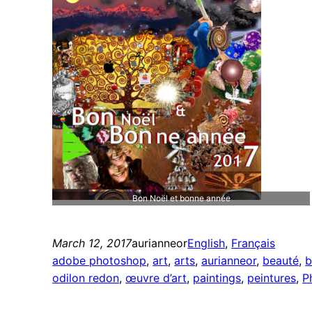
Bon Noël et bonne année
March 12, 2017
aurianneor
English
, 
Français
adobe photoshop
, 
art
, 
arts
, 
aurianneor
, 
beauté
, 
b
odilon redon
, 
œuvre d’art
, 
paintings
, 
peintures
, 
P