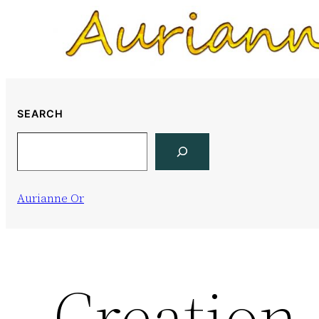
Skip
to
content
SEARCH
Search
Aurianne Or
Creation