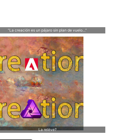
“La creación es un pájaro sin plan de vuelo…”
La relève?