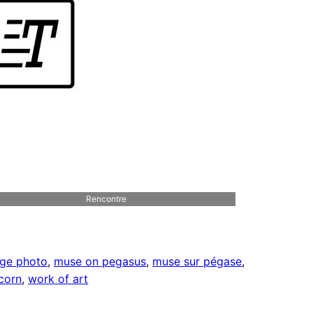
Rencontre
ge photo
, 
muse on pegasus
, 
muse sur pégase
, 
corn
, 
work of art