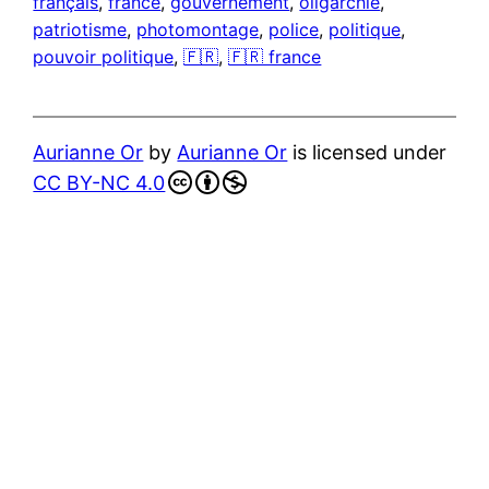
français
, 
france
, 
gouvernement
, 
oligarchie
, 
patriotisme
, 
photomontage
, 
police
, 
politique
, 
pouvoir politique
, 
🇫🇷
, 
🇫🇷 france
Aurianne Or
by
Aurianne Or
is licensed under
CC BY-NC 4.0