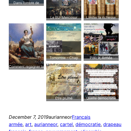
Dans l’ombre de
Trump
Le EU-Mercosur
Limiter la richesse
individuelle
Tomorrow – Chap
Police, Armée
4: La démocratie
Comment regagner la
confiance?
Etre plumé
Quelle démocratie
voulons-nous?
December 7, 2019
aurianneor
Français
armée
, 
art
, 
aurianneor
, 
cartel
, 
démocratie
, 
drapeau