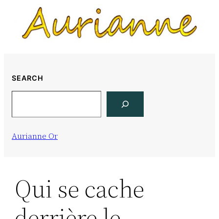
Skip
to
content
SEARCH
Search
Aurianne Or
Qui se cache
derrière le