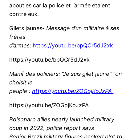
abouties car la police et l’armée étaient
contre eux.
Gilets jaunes-
Message d’un militaire à ses
frères
d’armes
:
https://youtu.be/bpQCr5dJ2xk
https://youtu.be/bpQCr5dJ2xk
Manif des policiers: “Je suis gilet jaune” “on
choisit le
peuple”:
https://youtu.be/ZOGojKoJzPA
https://youtu.be/ZOGojKoJzPA
Bolsonaro allies nearly launched military
coup in 2022, police report says
Senior Brazil military figures backed plot to