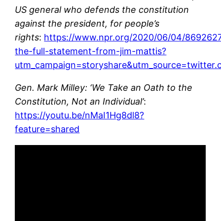
US general who defends the constitution
against the president, for people’s
rights
:
https://www.npr.org/2020/06/04/869262
the-full-statement-from-jim-mattis?
utm_campaign=storyshare&utm_source=twitter
Gen. Mark Milley: ‘We Take an Oath to the
Constitution, Not an Individual’
:
https://youtu.be/nMaI1Hg8dl8?
feature=shared