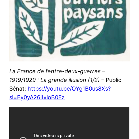
La France de l’entre-deux-guerres –
1919/1929 : La grande illusion (1/2)
– Public
Sénat:
https://youtu.be/QYg1B0us8Xs?
si=Ey0yA26IIvioB0Fz