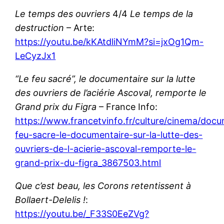
Le temps des ouvriers
4/4
Le temps de la
destruction
– Arte:
https://youtu.be/kKAtdliNYmM?si=jxOg1Qm-
LeCyzJx1
“Le feu sacré”, le documentaire sur la lutte
des ouvriers de l’aciérie Ascoval, remporte le
Grand prix du Figra
– France Info:
https://www.francetvinfo.fr/culture/cinema/docu
feu-sacre-le-documentaire-sur-la-lutte-des-
ouvriers-de-l-acierie-ascoval-remporte-le-
grand-prix-du-figra_3867503.html
Que c’est beau, les Corons retentissent à
Bollaert-Delelis !
:
https://youtu.be/_F33S0EeZVg?