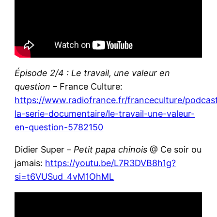
Épisode 2/4 : Le travail, une valeur en
question
– France Culture:
https://www.radiofrance.fr/franceculture/podcast
la-serie-documentaire/le-travail-une-valeur-
en-question-5782150
Didier Super –
Petit papa chinois
@ Ce soir ou
jamais:
https://youtu.be/L7R3DVB8h1g?
si=t6VUSud_4vM1OhML