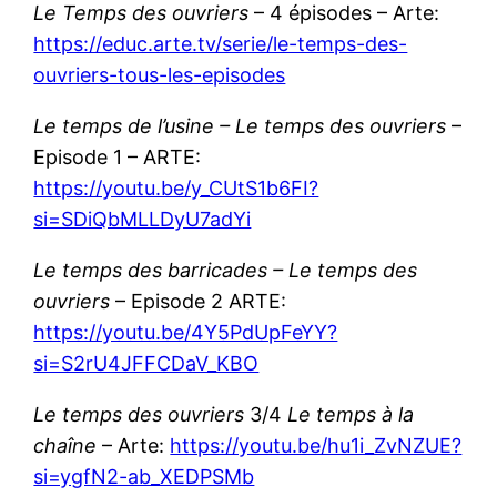
Le Temps des ouvriers
– 4 épisodes – Arte:
https://educ.arte.tv/serie/le-temps-des-
ouvriers-tous-les-episodes
Le temps de l’usine – Le temps des ouvriers
–
Episode 1 – ARTE:
https://youtu.be/y_CUtS1b6FI?
si=SDiQbMLLDyU7adYi
Le temps des barricades – Le temps des
ouvriers
– Episode 2 ARTE:
https://youtu.be/4Y5PdUpFeYY?
si=S2rU4JFFCDaV_KBO
Le temps des ouvriers
3/4
Le temps à la
chaîne
– Arte:
https://youtu.be/hu1i_ZvNZUE?
si=ygfN2-ab_XEDPSMb