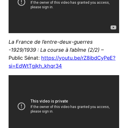
La France de l’entre-deux-guerres
-1929/1939 : La course à l’abîme (2/2)
–
Public Sénat:
https://youtu.be/rZ8ibdCyPeE?
si=EdWtTgjkh_khqr34