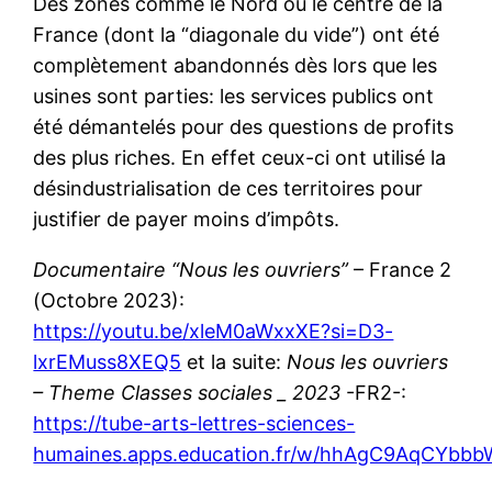
Des zones comme le Nord ou le centre de la
France (dont la “diagonale du vide”) ont été
complètement abandonnés dès lors que les
usines sont parties: les services publics ont
été démantelés pour des questions de profits
des plus riches. En effet ceux-ci ont utilisé la
désindustrialisation de ces territoires pour
justifier de payer moins d’impôts.
Documentaire “Nous les ouvriers”
– France 2
(Octobre 2023):
https://youtu.be/xleM0aWxxXE?si=D3-
lxrEMuss8XEQ5
et la suite:
Nous les ouvriers
– Theme Classes sociales _ 2023
-FR2-:
https://tube-arts-lettres-sciences-
humaines.apps.education.fr/w/hhAgC9AqCYbb