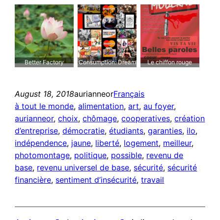
de travailler Et que
j’ai recommencé à
réfléchir, J’y gagne!
Better Factory
Consumption: Dream
Le chiffon rouge
Cambodia
& Reality
moderne
August 18, 2018
aurianneor
Français
à tout le monde
, 
alimentation
, 
art
, 
au foyer
, 
aurianneor
, 
choix
, 
chômage
, 
cooperatives
, 
création
d’entreprise
, 
démocratie
, 
étudiants
, 
garanties
, 
ilo
, 
indépendence
, 
jaune
, 
liberté
, 
logement
, 
meilleur
, 
photomontage
, 
politique
, 
possible
, 
revenu de
base
, 
revenu universel de base
, 
sécurité
, 
sécurité
financière
, 
sentiment d’insécurité
, 
travail