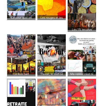
Ce pour quoi on
Les rouges et les
travaille, ça compte!
jaunes
Les 1% les plus
riches sont en guerre
contre le reste du
monde
La Rust belt
Travail, le tout ou
Ma valeur n’est ni
rien.
marchande ni raciale