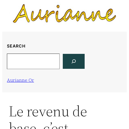
Skip
to
content
SEARCH
Search
Aurianne Or
Le revenu de
base, c’est