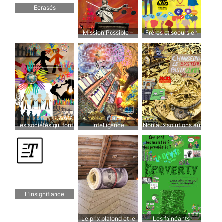
Ecrasés
Mission Possible –
Frères et soeurs en
des possibilités
humanité
Les sociétés qui font
Intelligence
Non aux solutions au
le choix de la
Artificielle, bonne
cas par cas,
solidarité sont celles
pour les humains?
changeons le
où les gens veulent
système
aller
L’insignifiance
Le prix plafond et le
Les fainéants