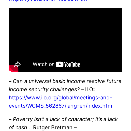
–
Can a universal basic income resolve future
income security challenges?
– ILO:
https://www.ilo.org/global/meetings-and-
events/WCMS_562867/lang–en/index.htm
–
Poverty isn’t a lack of character; it’s a lack
of cash
… Rutger Bretman –