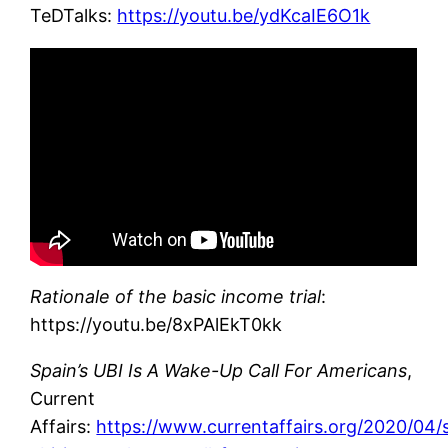
TeDTalks:
https://youtu.be/ydKcaIE6O1k
Rationale of the basic income trial
:
https://youtu.be/8xPAlEkT0kk
Spain’s UBI Is A Wake-Up Call For Americans
,
Current
Affairs:
https://www.currentaffairs.org/2020/04/