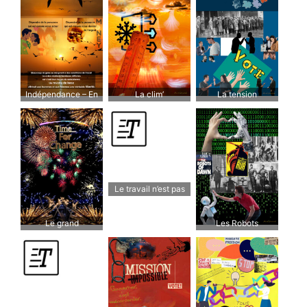
Indépendance – En
La clim’
La tension
dépendance
économique nous
monte les uns contre
les autres
Le travail n’est pas
une marchandise.
Contenu et sens du
Le grand
Les Robots
travail au XXIe siècle,
changement
par Alain Supiot