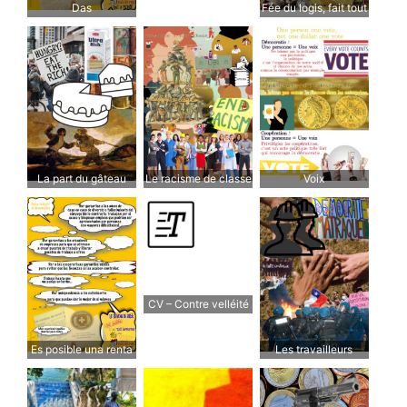
Das
Fée du logis, fait tout
Grundeinkommen ist
sans travailler
möglich
La part du gâteau
Le racisme de classe
Voix
CV – Contre velléité
Es posible una renta
Les travailleurs
básica