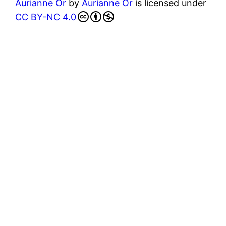
Aurianne Or
by
Aurianne Or
is licensed under
CC BY-NC 4.0