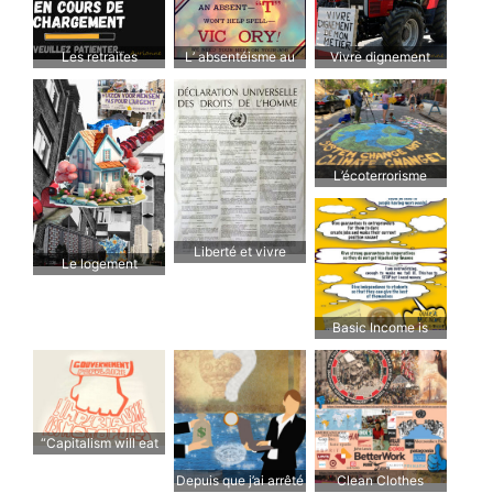
Les retraites
L’ absentéisme au
Vivre dignement
travail
L’écoterrorisme
Liberté et vivre
Le logement
ensemble
Basic Income is
possible
“Capitalism will eat
democracy; unless
Depuis que j’ai arrêté
Clean Clothes
we speak up”