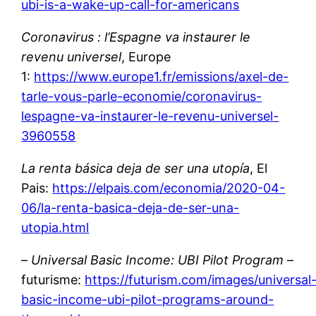
ubi-is-a-wake-up-call-for-americans
Coronavirus : l’Espagne va instaurer le
revenu universel
, Europe
1:
https://www.europe1.fr/emissions/axel-de-
tarle-vous-parle-economie/coronavirus-
lespagne-va-instaurer-le-revenu-universel-
3960558
La renta básica deja de ser una utopía
, El
Pais
:
https://
elpais.com/economia/2020-
04-
06/la-renta-basica-deja-de-ser-una-
utopia.html
–
Universal Basic Income: UBI Pilot Program
–
futurisme:
https://futurism.com/images/universal
basic-income-ubi-pilot-programs-around-