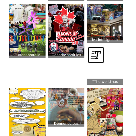
prix plancher
IA : Intelligence
Artificielle
Lutter contre la
Canada: sortir les
solitude
coudes, c’est pas
assez!
“The world has
enough for
everyone’s need, but
not enough for
everyone’s greed”
Donner ou pas
donner?