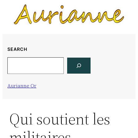
Skip
to
content
SEARCH
Search
Aurianne Or
Qui soutient les
militaires