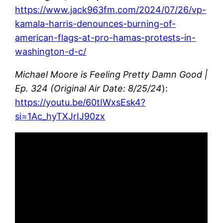
https://www.jack963fm.com/2024/07/26/vp-
kamala-harris-denounces-burning-of-
american-flags-at-pro-hamas-protests-in-
washington-d-c/
Michael Moore is Feeling Pretty Damn Good |
Ep. 324 (Original Air Date: 8/25/24
):
https://youtu.be/60tIWxsEsk4?
si=1Ac_hyTXJrIJ90zx