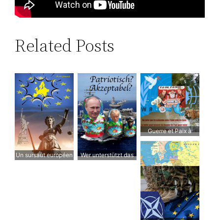
Related Posts
Guerre et Paix à
l’ONU
Un sursaut européen
Wer unterstützt das
est nécessaire
US-Militär?