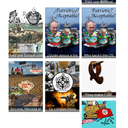
Pour une défense
européenne
Pour une Europe unie
¿Quién apoya a los
Who backs the US
pour protéger nos
militares
military?
normes!
estadounidenses?
They make Putin
laugh
Arizona, Nevada et
Le compas moral
California Dream