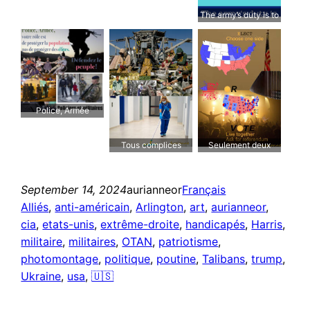
The army’s duty is to
stop this fascist
Police, Armée
Tous complices
Seulement deux
candidats
September 14, 2024
aurianneor
Français
Alliés
, 
anti-américain
, 
Arlington
, 
art
, 
aurianneor
, 
cia
, 
etats-unis
, 
extrême-droite
, 
handicapés
, 
Harris
, 
militaire
, 
militaires
, 
OTAN
, 
patriotisme
, 
photomontage
, 
politique
, 
poutine
, 
Talibans
, 
trump
, 
Ukraine
, 
usa
, 
🇺🇸