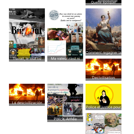
Quelle époque!
Comment regagner la
Travail, le tout ou
Ma valeur n’est ni
confiance?
rien.
marchande ni raciale
Decivilisation
La descivilización
Police et justice pour
le peuple
Police, Armée