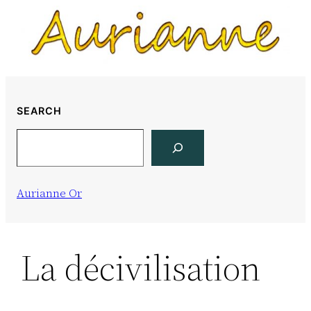
Skip
to
content
SEARCH
Search
Aurianne Or
La décivilisation