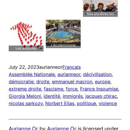
Nos ancêtres les
marrons
L’écoterrorisme
Les autorités
illégitimes
July 22, 2023
aurianneor
Français
Assemblée Nationale
, 
aurianneor
, 
décivilisation
, 
démocratie
, 
droite
, 
emmanuel macron
, 
europe
, 
extreme droite
, 
fascisme
, 
force
, 
France Insoumise
, 
Giorgia Meloni
, 
identité
, 
immigrés
, 
jacques chirac
, 
nicolas sarkozy
, 
Norbert Elias
, 
politique
, 
violence
Aurianne Or
by
Aurianne Or
is licensed under