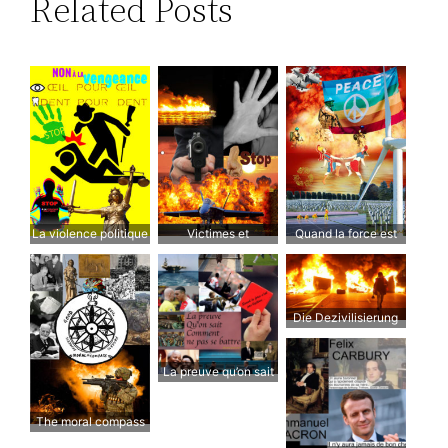
Related Posts
La violence politique
Victimes et
Quand la force est
des partisans
agresseurs
légitime
Die Dezivilisierung
La preuve qu’on sait
ne pas se battre. –
Quand la force n’est
The moral compass
pas légitime…