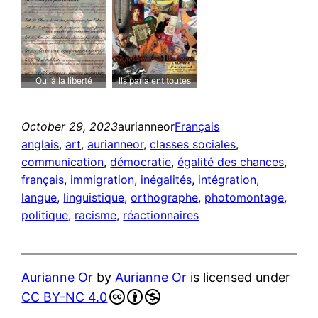
Oui à la liberté
Ils parlaient toutes
pédagogique pour
les langues
tous!
October 29, 2023
aurianneor
Français
anglais
, 
art
, 
aurianneor
, 
classes sociales
, 
communication
, 
démocratie
, 
égalité des chances
, 
français
, 
immigration
, 
inégalités
, 
intégration
, 
langue
, 
linguistique
, 
orthographe
, 
photomontage
, 
politique
, 
racisme
, 
réactionnaires
Aurianne Or
by
Aurianne Or
is licensed under
CC BY-NC 4.0