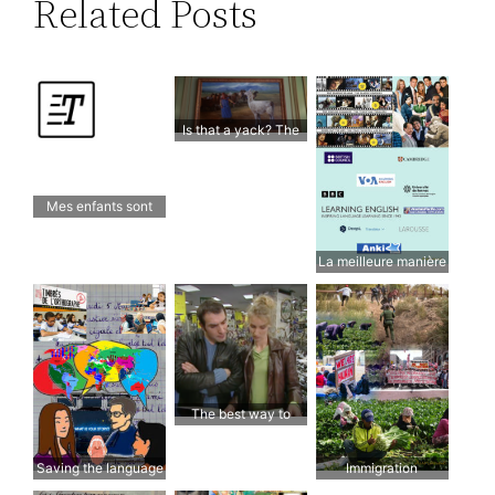
Related Posts
Is that a yack? The
Lama scene
Mes enfants sont
bilingues
La meilleure manière
d’apprendre l’anglais
The best way to
learn everyday
French every day
Saving the language
Immigration