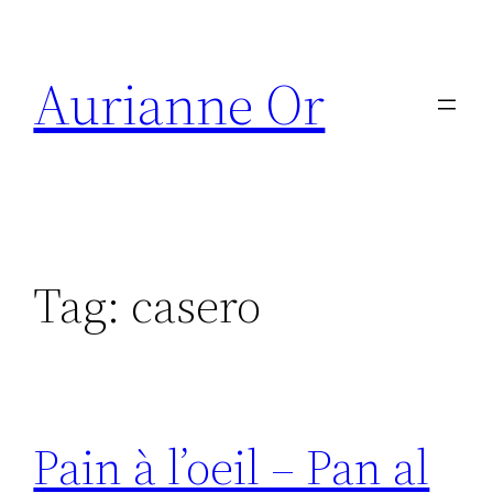
Skip
to
Aurianne Or
content
Tag:
casero
Pain à l’oeil – Pan al