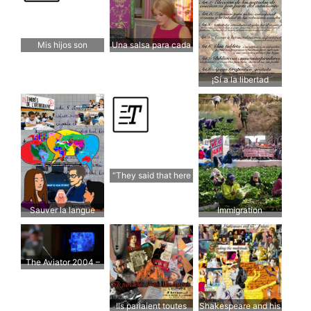
Mis hijos son
Una salsa para cada
bilingües
gusto – Nunca llueve
a gusto de todos
¡Sí a la libertad
educativa para
todos!
“They said that here
it’s not where you
come from that
Sauver la langue
Immigration
counts, it’s what you
make of the life
you’re given”
The Aviator 2004 –
Brewster Senate
Hearings scenes
Ils parlaient toutes
Shakespeare and his