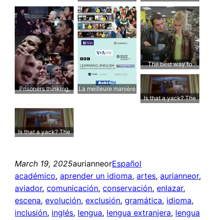
les langues
Juliets
The best way to
learn everyday
French every day
Prisoners thinking,
La meilleure manière
Is that a yack? The
not sinking
d’apprendre l’anglais
Lama scene
Is that a yack? The
Lama scene
March 19, 2025
aurianneor
Español
académico
, 
aprender un idioma
, 
artes
, 
aurianneor
, 
aviador
, 
comunicación
, 
conservación
, 
enlazar
, 
escena
, 
evolución
, 
exclusión
, 
gramática
, 
idioma
, 
inclusión
, 
inglés
, 
lengua
, 
lengua extranjera
, 
lengua