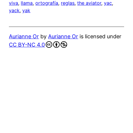
viva
, 
llama
, 
ortografía
, 
reglas
, 
the aviator
, 
yac
, 
yack
, 
yak
Aurianne Or
by
Aurianne Or
is licensed under
CC BY-NC 4.0