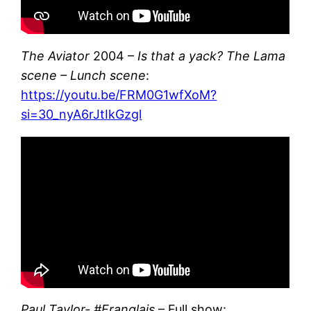
The Aviator
2004 –
Is that a yack? The Lama
scene
– Lunch scene
:
https://youtu.be/FRM0G1wfXoM?
si=30_nyA6rJtIkGzgl
Paul Taylor- #Franglais
– Full show: