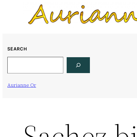
Skip
to
content
SEARCH
Search
Aurianne Or
Sachez b