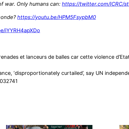
 of war. Only humans can:
https://twitter.com/ICRC
 monde?
https://youtu.be/HPM5FsypbM0
.be/iYYRH4apXDo
grenades et lanceurs de balles car cette violence d’Et
 France, ‘disproportionately curtailed’, say UN indepe
1032741