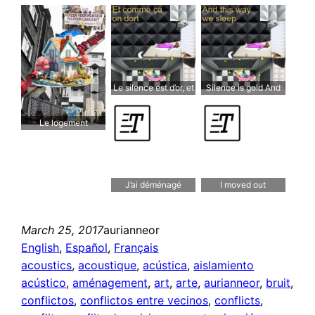
Le silence est d’or, et
Silence is gold And
comme ça on dort
this way we sleep
Le logement
J’ai déménagé
I moved out
March 25, 2017
aurianneor
English
, 
Español
, 
Français
acoustics
, 
acoustique
, 
acústica
, 
aislamiento
acústico
, 
aménagement
, 
art
, 
arte
, 
aurianneor
, 
bruit
, 
conflictos
, 
conflictos entre vecinos
, 
conflicts
, 