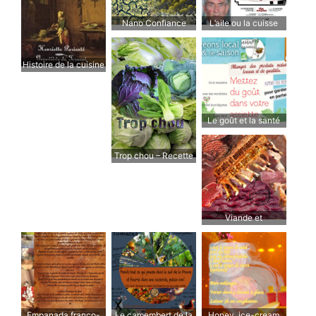
Nano Confiance
L’aile ou la cuisse
Histoire de la cuisine
française
Le goût et la santé
Trop chou – Recette
de chou
Viande et
environnement, est-
ce possible?
Empanada franco-
Le camembert de la
Honey, ice-cream