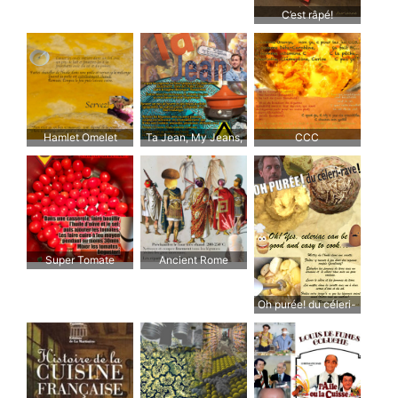
C’est râpé!
Hamlet Omelet
Ta Jean, My Jeans,
CCC
Mon Gin
Super Tomate
Ancient Rome
Vegetables
Oh purée! du céleri-
rave !