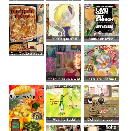
de porc
et à la crème fraîche
Je sais que c’est
Vous n’en avez
mauvais pour moi,
jamais assez… Assez
mais je ne peux pas
!
Ça m’épate à pizza
m’empêcher de
l’acheter. Comment
s’arrêter ?
Chacun sa sauce et
Fruits are not fun !
sa saucée
Healthy Soda
Coffee invitation