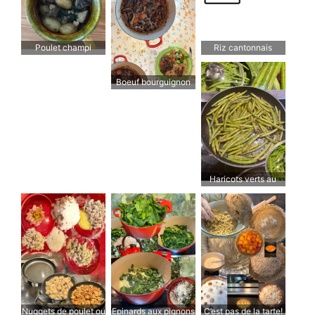
Riz cantonnais
Poulet champi
Boeuf bourguignon
Haricots verts au
soja et au gingembre
Nuggets de poulet ou
Epinards aux pignons
C’est pas de la tarte!