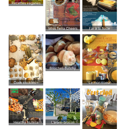
Recettes véganes
Miss Terra Cheers
Far à la flotte
me up
Brioches Butchy
fourrées au chocolat
Cook cookies –
Le mon coeur
Cuisinez des cookies
Healthy Nutella
L’arbre-brocoli