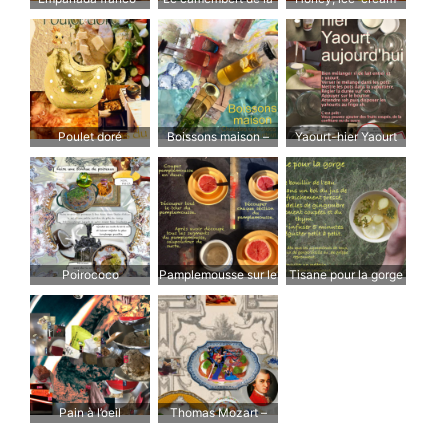
gallega
ratatouille – Si tu
please!
rates, tu touilles.
Poulet doré
Boissons maison –
Yaourt-hier Yaourt
Chaudes ou froides
d’aujourd’hui
et surtout moins
sucrées
Poirococo
Pamplemousse sur le
Tisane pour la gorge
pouce
Pain à l’oeil
Thomas Mozart –
Tomates et