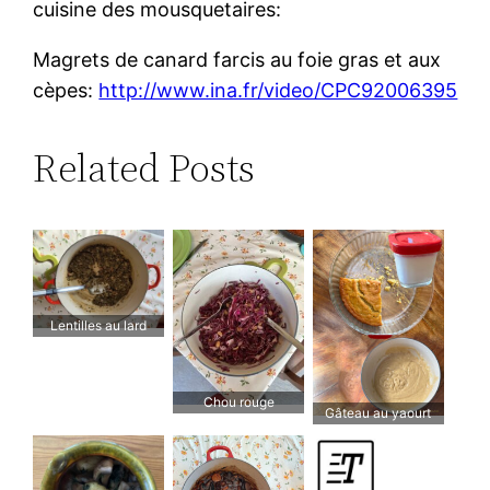
cuisine des mousquetaires:
Magrets de canard farcis au foie gras et aux
cèpes:
http://www.ina.fr/video/CPC92006395
Related Posts
Lentilles au lard
Chou rouge
Gâteau au yaourt
yamitsuki