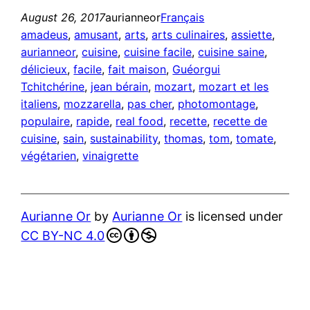
August 26, 2017
aurianneor
Français
amadeus
, 
amusant
, 
arts
, 
arts culinaires
, 
assiette
, 
aurianneor
, 
cuisine
, 
cuisine facile
, 
cuisine saine
, 
délicieux
, 
facile
, 
fait maison
, 
Guéorgui
Tchitchérine
, 
jean bérain
, 
mozart
, 
mozart et les
italiens
, 
mozzarella
, 
pas cher
, 
photomontage
, 
populaire
, 
rapide
, 
real food
, 
recette
, 
recette de
cuisine
, 
sain
, 
sustainability
, 
thomas
, 
tom
, 
tomate
, 
végétarien
, 
vinaigrette
Aurianne Or
by
Aurianne Or
is licensed under
CC BY-NC 4.0