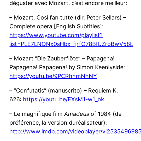
déguster avec Mozart, c’est encore meilleur:
– Mozart: Così fan tutte (dir. Peter Sellars) –
Complete opera [English Subtitles]:
https://www.youtube.com/playlist?
list=PLE7LNONx0sHbx_fjrfO78BIUZroBwV58L
– Mozart “Die Zauberflöte” – Papagena!
Papagena! Papagena! by Simon Keenlyside:
https://youtu.be/9PCRhnmNhNY
– “Confutatis” (manuscrito) – Requiem K.
626:
https://youtu.be/EXsM1-w1_ok
– Le magnifique film
Amadeus
of 1984 (de
préférence, la version duréalisateur):
http://www.imdb.com/videoplayer/vi253549698