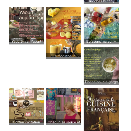
Brioches Butchy
fourrées au chocolat
Yaourt-hier Yaourt
Boissons maison –
d’aujourd’hui
Chaudes ou froides
et surtout moins
Le mon coeur
sucrées
Tisane pour la gorge
Coffee invitation
Chacun sa sauce et
sa saucée