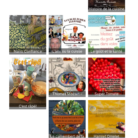
Histoire de la cuisine
française
Nano Confiance
L’aile ou la cuisse
Le goût et la santé
Thomas Mozart –
Super Tomate
Tomatoes and
C’est râpé!
Mozzarella
Le camembert de la
Hamlet Omelet