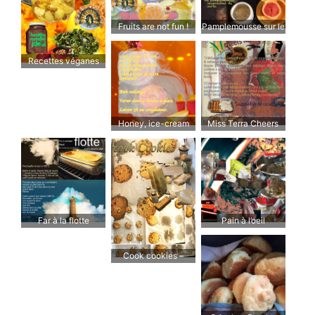
Fruits are not fun !
Pamplemousse sur le
pouce
Recettes véganes
Honey, ice-cream
Miss Terra Cheers
please!
me up
Far à la flotte
Pain à l’oeil
Cook cookies –
Cuisinez des cookies