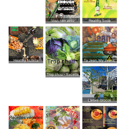
l’acheter. Comment
s’arrêter ?
Vous n’en avez
Healthy Soda
jamais assez… Assez
!
Healthy Nutella
Ta Jean, My Jeans,
Mon Gin
Trop chou – Recette
de chou
L’arbre-brocoli