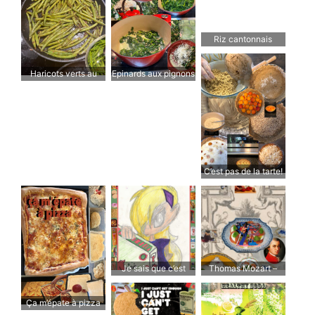
Riz cantonnais
Haricots verts au
Epinards aux pignons
soja et au gingembre
et à la crème fraîche
C’est pas de la tarte!
Je sais que c’est
Thomas Mozart –
mauvais pour moi,
Tomates y
mais je ne peux pas
mozzarella
Ça m’épate à pizza
m’empêcher de