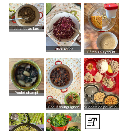
Lentilles au lard
Chou rouge
Gâteau au yaourt
yamitsuki
Poulet champi
Boeuf bourguignon
Nuggets de poulet ou
de porc