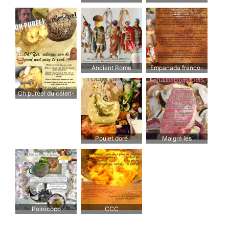
ratatouille – Si tu
rates, tu touilles.
Ancient Rome
Empanada franco-
Vegetables
gallega
Oh purée! du céleri-
rave !
Poulet doré
Malgré les
champignons
Poirococo
CCC