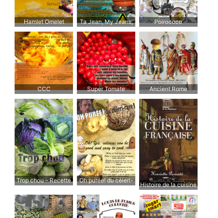
Hamlet Omelet
Ta Jean, My Jeans,
Poirococo
Mon Gin
CCC
Super Tomate
Ancient Rome
Vegetables
Trop chou – Recette
Oh purée! du céleri-
Histoire de la cuisine
de chou
rave !
française