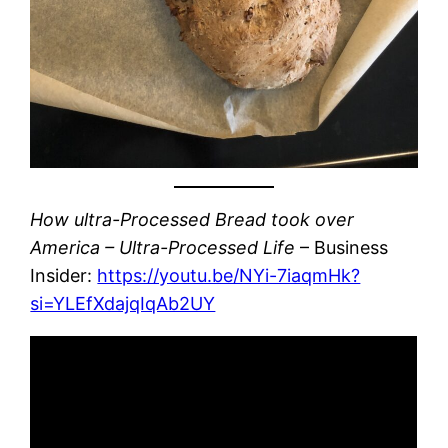
How ultra-Processed Bread took over
America – Ultra-Processed Life
– Business
Insider:
https://youtu.be/NYi-7iaqmHk?
si=YLEfXdajqIqAb2UY