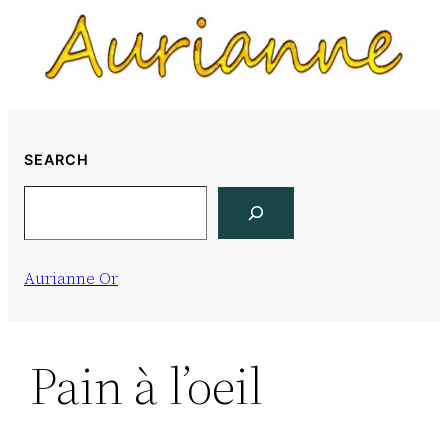
Skip
to
content
SEARCH
Search
Aurianne Or
Pain à l’oeil