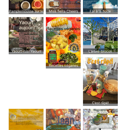
Pamplemousse sur le
Miss Terra Cheers
Far à la flotte
pouce
me up
Yaourt-hier Yaourt
L’arbre-brocoli
d’aujourd’hui
Recettes véganes
C’est râpé!