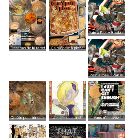
Pain à l’oeil – Backen
Brot nach Augenmaß
C’est pas de la tarte!
Ça m’épate à pizza
Pain à l’oeil – Pan al
ojo
Croûte pour trinquer
Je sais que c’est
Vous n’en avez
en l’honneur de Kiki
mauvais pour moi,
jamais assez… Assez
de Montparnasse
mais je ne peux pas
!
m’empêcher de