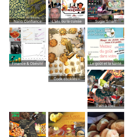
Nano Confiance
L’aile ou la cuisse
Sugar Smart
Finance & Obésité
Le goût et la santé
Cook cookies –
Cuisinez des cookies
Pain à l’oeil