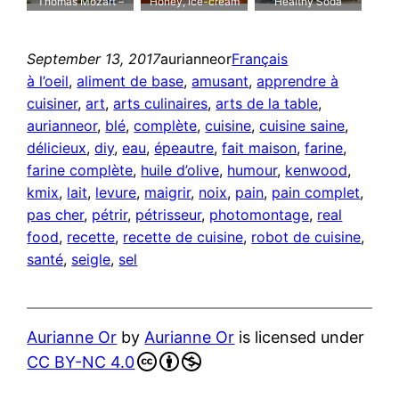
Thomas Mozart –
Honey, ice-cream
Healthy Soda
Tomates et
please!
Mozzarella
September 13, 2017
aurianneor
Français
à l’oeil
, 
aliment de base
, 
amusant
, 
apprendre à
cuisiner
, 
art
, 
arts culinaires
, 
arts de la table
, 
aurianneor
, 
blé
, 
complète
, 
cuisine
, 
cuisine saine
, 
délicieux
, 
diy
, 
eau
, 
épeautre
, 
fait maison
, 
farine
, 
farine complète
, 
huile d’olive
, 
humour
, 
kenwood
, 
kmix
, 
lait
, 
levure
, 
maigrir
, 
noix
, 
pain
, 
pain complet
, 
pas cher
, 
pétrir
, 
pétrisseur
, 
photomontage
, 
real
food
, 
recette
, 
recette de cuisine
, 
robot de cuisine
, 
santé
, 
seigle
, 
sel
Aurianne Or
by
Aurianne Or
is licensed under
CC BY-NC 4.0