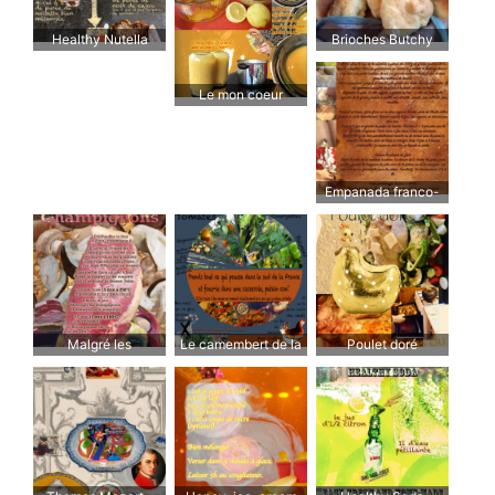
Healthy Nutella
Brioches Butchy
fourrées au chocolat
Le mon coeur
Empanada franco-
gallega
Malgré les
Le camembert de la
Poulet doré
champignons
ratatouille – Si tu
rates, tu touilles.