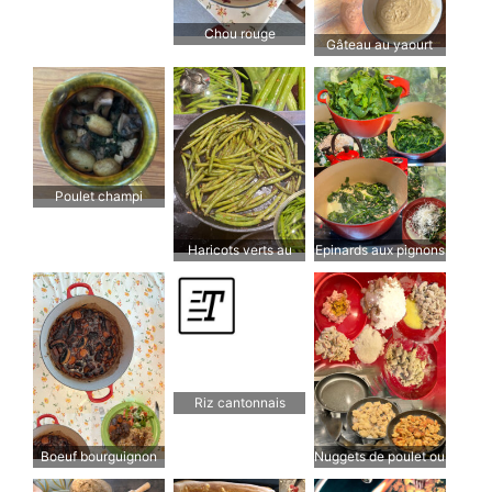
Chou rouge
Gâteau au yaourt
yamitsuki
Poulet champi
Haricots verts au
Epinards aux pignons
soja et au gingembre
et à la crème fraîche
Riz cantonnais
Boeuf bourguignon
Nuggets de poulet ou
de porc