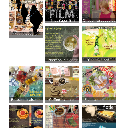
l’acheter. Comment
s’arrêter ?
That Sugar film
Chacun sa sauce et
(2014)
sa saucée
Recherchez la
graisse
Tisane pour la gorge
Healthy Soda
Boissons maison –
Coffee invitation
Fruits are not fun !
Chaudes ou froides
et surtout moins
sucrées